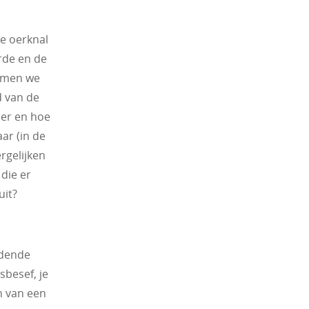
e oerknal
rde en de
komen we
d van de
hier en hoe
aar (in de
rgelijken
 die er
uit?
idende
besef, je
n van een