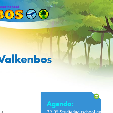
 Valkenbos
Agenda:
ng
29-05 Studiedag (school gesloten