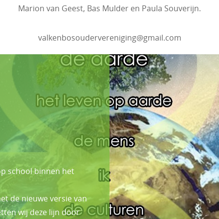
Marion van Geest, Bas Mulder en Paula Souverijn.
valkenbosoudervereniging@gmail.com
op school binnen het
 met de nieuwe versie van
ten wij deze lijn door