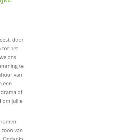
eest, door
 tot het
 we ons
temming te
inhuur van
an een
 drama of
 om jullie
enomen.
n zoon van
n. Ondanks