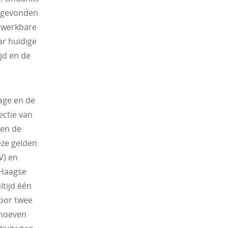
d gevonden
onwerkbare
ar huidige
jd en de
age en de
ectie van
 en de
eze gelden
V) en
 Haagse
tijd één
voor twee
 hoeven