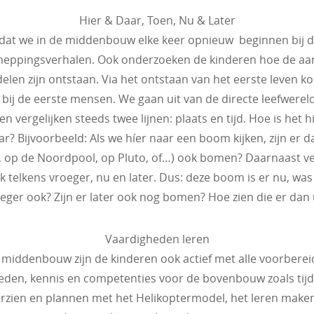
Hier & Daar, Toen, Nu & Later
dat we in de middenbouw elke keer opnieuw beginnen bij d
heppingsverhalen. Ook onderzoeken de kinderen hoe de aa
elen zijn ontstaan. Via het ontstaan van het eerste leven 
 bij de eerste mensen. We gaan uit van de directe leefwerel
n vergelijken steeds twee lijnen: plaats en tijd. Hoe is het 
ar? Bijvoorbeeld: Als we híer naar een boom kijken, zijn er d
, op de Noordpool, op Pluto, of…) ook bomen? Daarnaast ve
 telkens vroeger, nu en later. Dus: deze boom is er nu, was
eger ook? Zijn er later ook nog bomen? Hoe zien die er dan 
Vaardigheden leren
 middenbouw zijn de kinderen ook actief met alle voorbere
eden, kennis en competenties voor de bovenbouw zoals tijds
rzien en plannen met het Helikoptermodel, het leren make