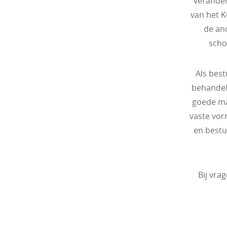
verander
van het K
de an
scho
Als best
behandel
goede man
vaste vorm
en bestu
Bij vra