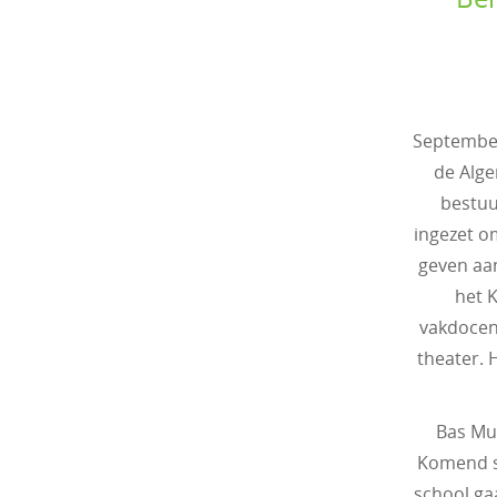
September
de Alge
bestuu
ingezet o
geven aan
het K
vakdocen
theater. 
Bas Mu
Komend sc
school ga