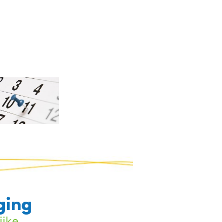
ging
ijke