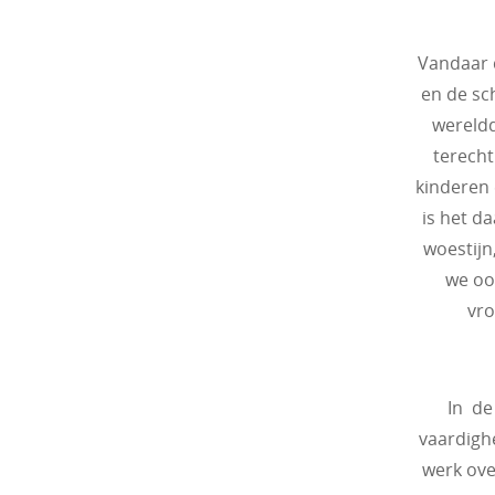
Vandaar 
en de sc
wereldd
terecht
kinderen e
is het da
woestijn
we ook
vro
In de
vaardigh
werk ove