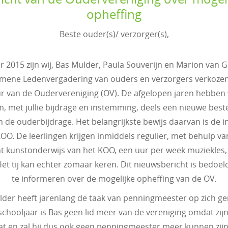
opheffing
Beste ouder(s)/ verzorger(s),
 2015 zijn wij, Bas Mulder, Paula Souverijn en Marion van G
mene Ledenvergadering van ouders en verzorgers verkozen
r van de Oudervereniging (OV). De afgelopen jaren hebben
m, met jullie bijdrage en instemming, deels een nieuwe bes
 de ouderbijdrage. Het belangrijkste bewijs daarvan is de 
OO. De leerlingen krijgen inmiddels regulier, met behulp v
t kunstonderwijs van het KOO, een uur per week muziekles,
Het tij kan echter zomaar keren. Dit nieuwsbericht is bedoeld
te informeren over de mogelijke opheffing van de OV.
lder heeft jarenlang de taak van penningmeester op zich g
hooljaar is Bas geen lid meer van de vereniging omdat zij
at en zal hij dus ook geen penningmeester meer kunnen zij