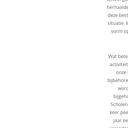
herhaalde
deze best
situatie.
vorm op
Wat bete
activite
onze 
bijbehore
word
bijgeh
Scholen
keer pee
jaar e