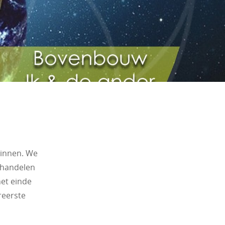
binnen. We
ehandelen
het einde
reerste