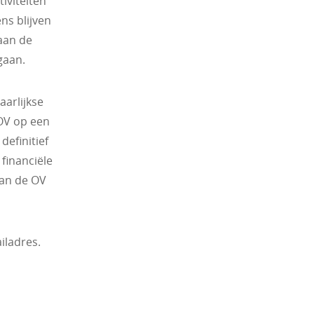
iviteiten
ns blijven
aan de
gaan.
aarlijkse
OV op een
definitief
 financiële
van de OV
iladres.