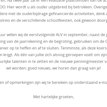
en. Na twee jaar zal er een evaluatie plaatsvinden van de act
OO. Hier wordt u als ouder uitgebreid bij betrokken. Overige
dere met de ouderbijdrage gefinancierde activiteiten, denk 
olreis en de verschillende schoolfeesten, ook gewoon door
uur willen wij de eerstvolgende ALV in september, naast de j
ing van de jaarrekening en de begroting, gebruiken om de 
ier op te heffen en af te sluiten. Tenminste, als deze koers 
 krijgt. Als één van jullie zich alsnog geroepen voelt om zijn
urlijke talenten in te zetten en de nieuwe penningmeester 
wil worden: goed nieuws, we horen dan graag van je!
gen of opmerkingen zijn wij te bereiken op onderstaand e-ma
Met hartelijke groeten,