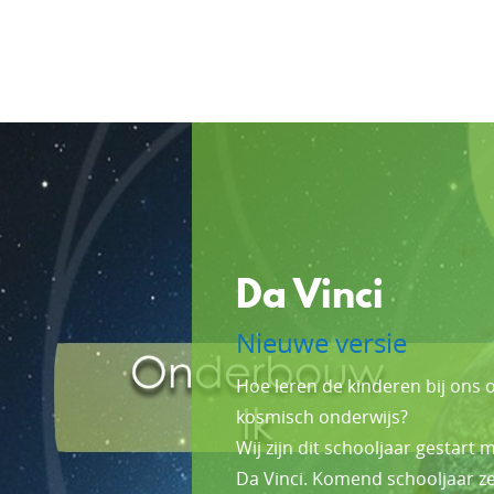
Da Vinci
Nieuwe versie
Hoe leren de kinderen bij ons 
kosmisch onderwijs?
Wij zijn dit schooljaar gestart
Da Vinci. Komend schooljaar zet